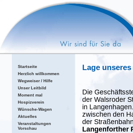
Lage unseres
Startseite
Herzlich willkommen
Wegweiser / Hilfe
Unser Leitbild
Die Geschäftsst
Moment mal
der Walsroder S
Hospizverein
in Langenhagen. 
Wünsche-Wagen
zwischen den Ha
Aktuelles
der Straßenbah
Veranstaltungen
Langenforther P
Vorschau